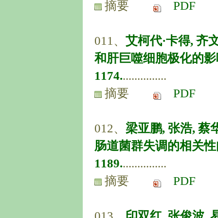
摘要
PDF
011、
艾柯代·卡得, 齐
和肝巨噬细胞极化的影响[J].
1174.
...............
摘要
PDF
012、
梁亚鹏, 张浩, 蔡
肠道菌群失调的相关性[J]. 中
1189.
...............
摘要
PDF
013、
印双红, 张俊波,