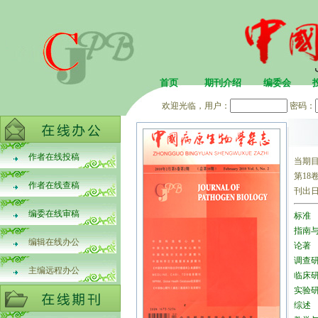
首页
期刊介绍
编委会
欢迎光临，用户：
密码：
作者在线投稿
当期
第18卷
作者在线查稿
刊出
编委在线审稿
标准
指南
编辑在线办公
论著
调查
主编远程办公
临床
实验
综述