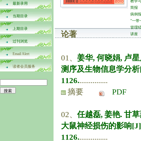
教学
最新录用
简报
病例
当期目录
”一带
管理
上期目录
论著
讲座
过刊浏览
Email Alert
01、
姜华, 何晓娟, 
读者会员服务
测序及生物信息学分析[J]. 中
1126.
...............
摘要
PDF
02、
任越磊, 姜艳. 
大鼠神经损伤的影响[J]. 中
1126.
...............