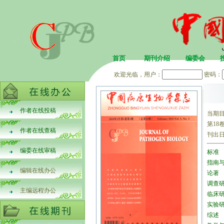
首页
期刊介绍
编委会
欢迎光临，用户：
密码：
作者在线投稿
当期
第18卷
作者在线查稿
刊出
编委在线审稿
标准
指南
编辑在线办公
论著
调查
主编远程办公
临床
实验
综述