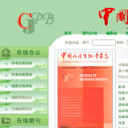
首页
期刊介绍
编委会
欢迎光临，用户：
密码：
作者在线投稿
当期
第21卷
作者在线查稿
刊出日
编委在线审稿
标准
指南
编辑在线办公
论著
调查
主编远程办公
临床
实验
综述