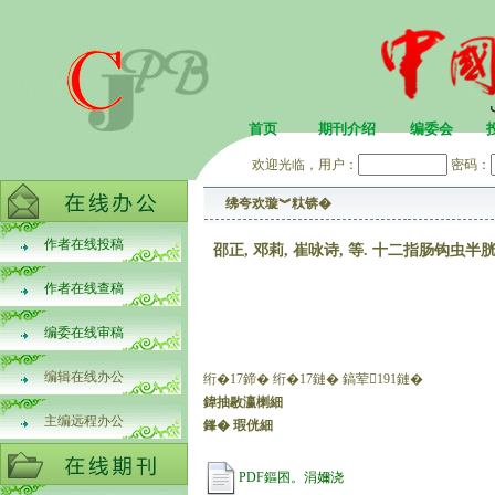
首页
期刊介绍
编委会
欢迎光临，用户：
密码：
绋夸欢璇︾粏锛�
作者在线投稿
邵正, 邓莉, 崔咏诗, 等. 十二指肠钩虫半胱氨
作者在线查稿
编委在线审稿
编辑在线办公
绗�17鍗� 绗�17鏈� 鎬荤191鏈�
鍏抽敭瀛楋細
主编远程办公
鎽� 瑕侊細
PDF鏂囨。涓嬭浇