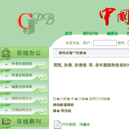
首页
期刊介绍
编委会
欢迎光临，用户：
密码：
绋夸欢璇︾粏锛�
作者在线投稿
郭凯, 孙勇, 张倩倩, 等. 老年脑脓肿患者的M
作者在线查稿
编委在线审稿
编辑在线办公
绗�21鍗� 绗�21鏈� 鎬荤230鏈�
鍏抽敭瀛楋細
主编远程办公
鎽� 瑕侊細
PDF鏂囨。涓嬭浇