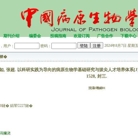
期刊介绍
编委会
投稿指南
欢迎订阅
广告合作
下载中心
2024年8月7日 星期五 
，用户：
密码：
锛�
如, 张超. 以科研实践为导向的病原生物学基础研究与拔尖人才培养体系[J]. 中国病原
1528, 封三.
浣滆€咃細01
0鏈� 鎬荤227鏈�
。涓嬭浇