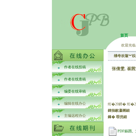
首页
欢迎光临
绋夸欢璇︾粏
作者在线投稿
张倩雯, 崔茜
作者在线查稿
编委在线审稿
编辑在线办公
绗�20鍗� 绗�2
鍏抽敭瀛楋細
主编远程办公
鎽� 瑕侊細
PDF鏂囨